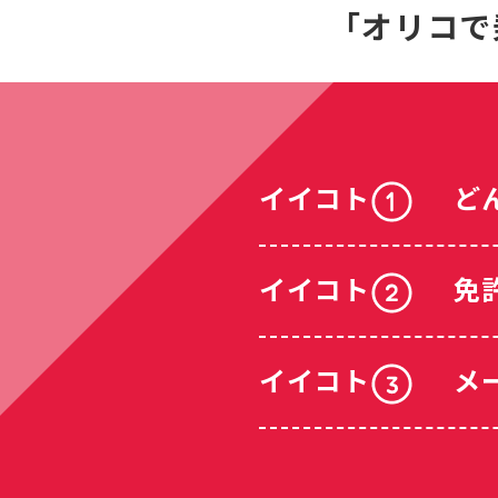
「オリコで
イイコト
ど
イイコト
免
イイコト
メ