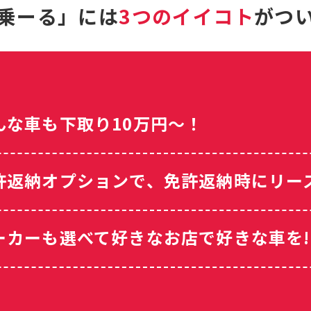
乗ーる」には
3つのイイコト
が
つ
んな車も下取り10万円〜！
許返納オプションで、免許返納時にリー
ーカーも選べて好きなお店で好きな車を!