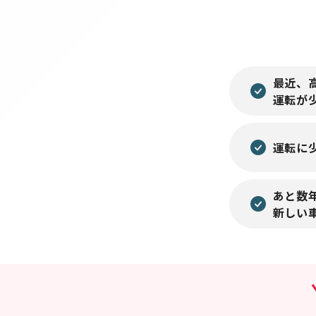
最近、
運転が
運転に
あと数
新しい